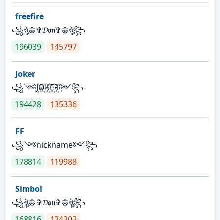
freefire
꧁ঔৣ☬✞𝓓𝖔𝖓✞☬ঔৣ꧂
196039
145797
Joker
꧁༺J꙰O꙰K꙰E꙰R꙰༻꧂
194428
135336
FF
꧁༺nickname༻꧂
178814
119988
Simbol
꧁ঔৣ☬✞𝓓𝖔𝖓✞☬ঔৣ꧂
168816
124203