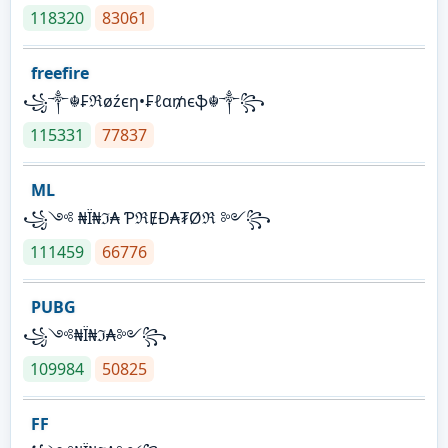
118320
83061
freefire
꧁༒☬₣ℜøźєη•₣ℓα₥єֆ☬༒꧂
115331
77837
ML
꧁༺ ₦Ї₦ℑ₳ ƤℜɆĐ₳₮Øℜ ༻꧂
111459
66776
PUBG
꧁༺₦Ї₦ℑ₳༻꧂
109984
50825
FF