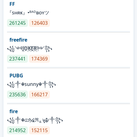
FF
『sʜʀᴋ』•ᴮᴬᴰʙᴏʏツ
261245
126403
freefire
꧁༺J꙰O꙰K꙰E꙰R꙰༻꧂
237441
174369
PUBG
꧁༒☬sunny☬༒꧂
235636
166217
fire
꧁༒☬ᤂℌ໔ℜ؏ৡ☬༒꧂
214952
152115