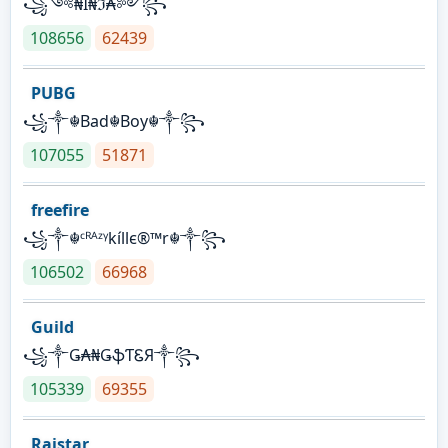
꧁༺₦Ї₦ℑ₳༻꧂
108656
62439
PUBG
꧁༒☬Bad☬Boy☬༒꧂
107055
51871
freefire
꧁༒☬ᶜᴿᴬᶻᵞkíllє®™r☬༒꧂
106502
66968
Guild
꧁༒Ǥ₳₦ǤֆƬᏋЯ༒꧂
105339
69355
Raistar