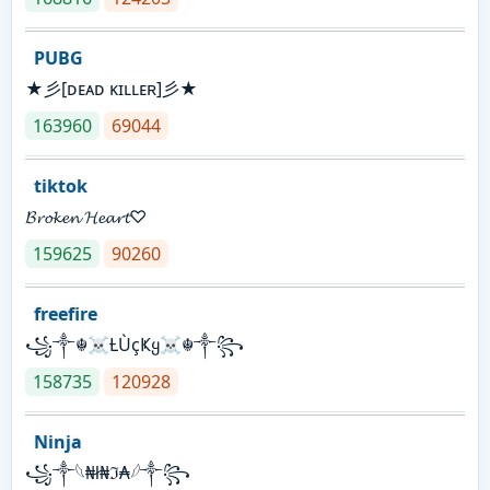
PUBG
★彡[ᴅᴇᴀᴅ ᴋɪʟʟᴇʀ]彡★
163960
69044
tiktok
𝓑𝓻𝓸𝓴𝓮𝓷 𝓗𝓮𝓪𝓻𝓽♡
159625
90260
freefire
꧁༒☬☠Ƚ︎ÙçҜყ☠︎☬༒꧂
158735
120928
Ninja
꧁⁣༒𓆩₦ł₦ℑ₳𓆪༒꧂