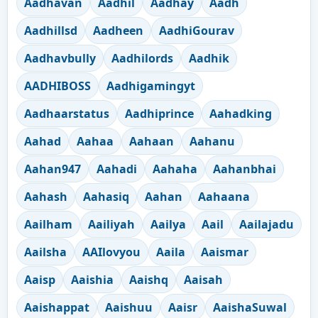
Aadhavan
Aadhil
Aadhay
Aadh
Aadhillsd
Aadheen
AadhiGourav
Aadhavbully
Aadhilords
Aadhik
AADHIBOSS
Aadhigamingyt
Aadhaarstatus
Aadhiprince
Aahadking
Aahad
Aahaa
Aahaan
Aahanu
Aahan947
Aahadi
Aahaha
Aahanbhai
Aahash
Aahasiq
Aahan
Aahaana
Aailham
Aailiyah
Aailya
Aail
Aailajadu
Aailsha
AAIlovyou
Aaila
Aaismar
Aaisp
Aaishia
Aaishq
Aaisah
Aaishappat
Aaishuu
Aaisr
AaishaSuwal