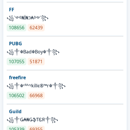
FF
꧁༺₦Ї₦ℑ₳༻꧂
108656
62439
PUBG
꧁༒☬Bad☬Boy☬༒꧂
107055
51871
freefire
꧁༒☬ᶜᴿᴬᶻᵞkíllє®™r☬༒꧂
106502
66968
Guild
꧁༒Ǥ₳₦ǤֆƬᏋЯ༒꧂
105339
69355