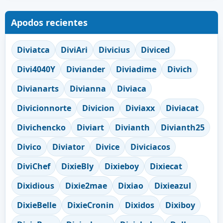
Apodos recientes
Diviatca
DiviAri
Divicius
Diviced
Divi4040Y
Diviander
Diviadime
Divich
Divianarts
Divianna
Diviaca
Divicionnorte
Divicion
Diviaxx
Diviacat
Divichencko
Diviart
Divianth
Divianth25
Divico
Diviator
Divice
Diviciacos
DiviChef
DixieBly
Dixieboy
Dixiecat
Dixidious
Dixie2mae
Dixiao
Dixieazul
DixieBelle
DixieCronin
Dixidos
Dixiboy