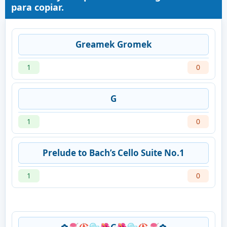
para copiar.
Greamek Gromek
1
0
G
1
0
Prelude to Bach’s Cello Suite No.1
1
0