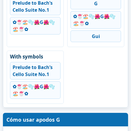
Prelude to Bach’s
G
Cello Suite No.1
✿🍧🏖️🫧🌺G🌺🫧
✿🍧🏖️🫧🌺G🌺🫧
🏖️🍧✿⁠
🏖️🍧✿⁠
Gui
With symbols
Prelude to Bach’s
Cello Suite No.1
✿🍧🏖️🫧🌺G🌺🫧
🏖️🍧✿⁠
Cómo usar apodos G