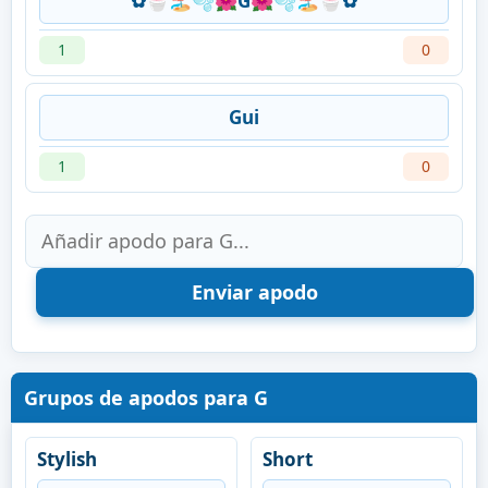
✿🍧🏖️🫧🌺G🌺🫧🏖️🍧✿⁠
1
0
Gui
1
0
Grupos de apodos para G
Stylish
Short