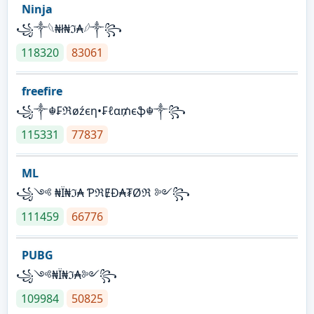
Ninja
꧁⁣༒𓆩₦ł₦ℑ₳𓆪༒꧂
118320
83061
freefire
꧁༒☬₣ℜøźєη•₣ℓα₥єֆ☬༒꧂
115331
77837
ML
꧁༺ ₦Ї₦ℑ₳ ƤℜɆĐ₳₮Øℜ ༻꧂
111459
66776
PUBG
꧁༺₦Ї₦ℑ₳༻꧂
109984
50825