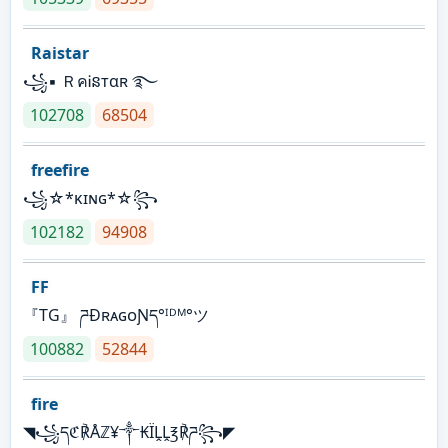
Raistar
꧁▪ ＲคᎥនтαʀ ࿐
102708
68504
freefire
꧁☆*κɪɴɢ*☆꧂
102182
94908
FF
『TG』 ཌĐʀᴀɢᴏƝད°ᴵᴰᴹ°ツ
100882
52844
fire
◥꧁དℭ℟Åℤ¥༒₭ÏḼḼ℥℟ཌ꧂◤