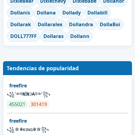
DixieBear
Dixiechevy
Dixiebabe
Dollanor
Dollanis
Dollana
Dollady
Dollabill
Dollarak
Dollaralex
Dollandra
DollaBoi
DOLL777FF
Dollaras
Dollann
Tendencias de popularidad
freefire
꧁༺₦Ї₦ℑ₳༻꧂
455021
301419
freefire
꧁☆☬κɪɴɢ☬☆꧂