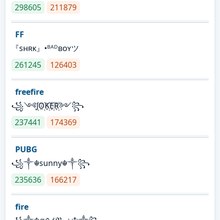
298605
211879
FF
『sʜʀᴋ』•ᴮᴬᴰʙᴏʏツ
261245
126403
freefire
꧁༺J꙰O꙰K꙰E꙰R꙰༻꧂
237441
174369
PUBG
꧁༒☬sunny☬༒꧂
235636
166217
fire