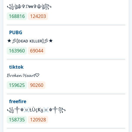
꧁ঔৣ☬✞𝓓𝖔𝖓✞☬ঔৣ꧂
168816
124203
PUBG
★彡[ᴅᴇᴀᴅ ᴋɪʟʟᴇʀ]彡★
163960
69044
tiktok
𝓑𝓻𝓸𝓴𝓮𝓷 𝓗𝓮𝓪𝓻𝓽♡
159625
90260
freefire
꧁༒☬☠Ƚ︎ÙçҜყ☠︎☬༒꧂
158735
120928