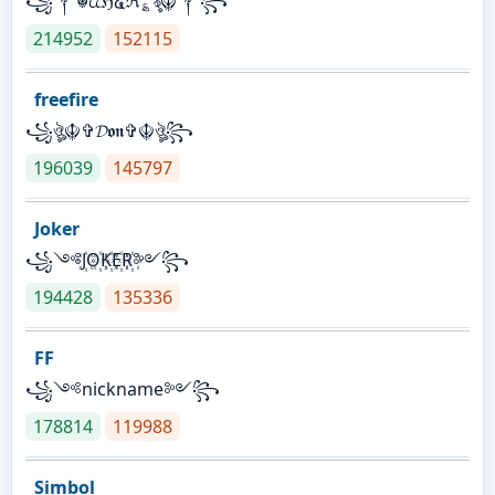
꧁༒☬ᤂℌ໔ℜ؏ৡ☬༒꧂
214952
152115
freefire
꧁ঔৣ☬✞𝓓𝖔𝖓✞☬ঔৣ꧂
196039
145797
Joker
꧁༺J꙰O꙰K꙰E꙰R꙰༻꧂
194428
135336
FF
꧁༺nickname༻꧂
178814
119988
Simbol