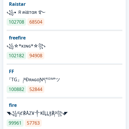
Raistar
꧁▪ ＲคᎥនтαʀ ࿐
102708
68504
freefire
꧁☆*κɪɴɢ*☆꧂
102182
94908
FF
『TG』 ཌĐʀᴀɢᴏƝད°ᴵᴰᴹ°ツ
100882
52844
fire
◥꧁དℭ℟Åℤ¥༒₭ÏḼḼ℥℟ཌ꧂◤
99961
57763