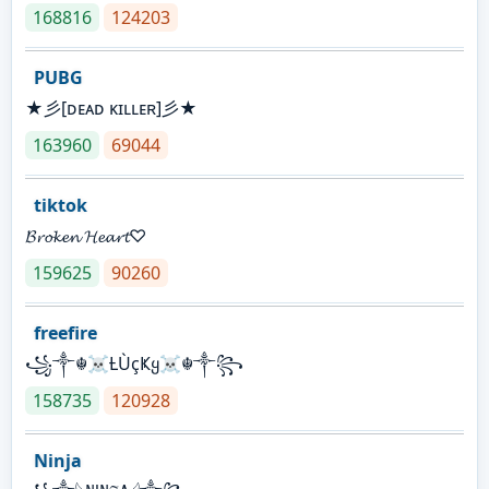
168816
124203
PUBG
★彡[ᴅᴇᴀᴅ ᴋɪʟʟᴇʀ]彡★
163960
69044
tiktok
𝓑𝓻𝓸𝓴𝓮𝓷 𝓗𝓮𝓪𝓻𝓽♡
159625
90260
freefire
꧁༒☬☠Ƚ︎ÙçҜყ☠︎☬༒꧂
158735
120928
Ninja