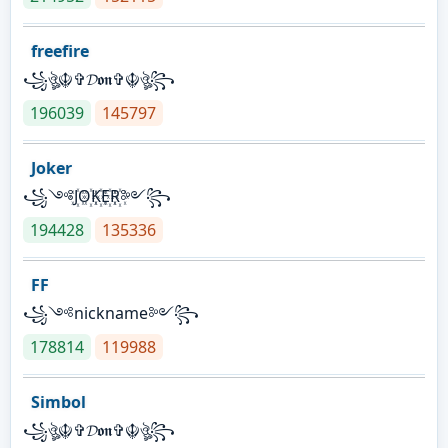
freefire
꧁ঔৣ☬✞𝓓𝖔𝖓✞☬ঔৣ꧂
196039
145797
Joker
꧁༺J꙰O꙰K꙰E꙰R꙰༻꧂
194428
135336
FF
꧁༺nickname༻꧂
178814
119988
Simbol
꧁ঔৣ☬✞𝓓𝖔𝖓✞☬ঔৣ꧂