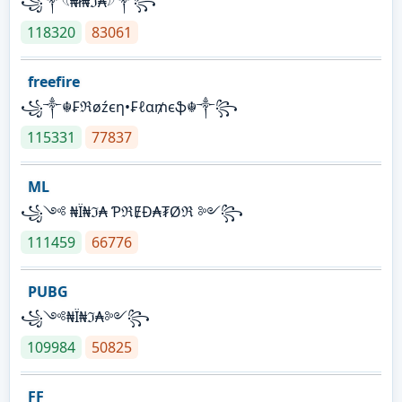
꧁⁣༒𓆩₦ł₦ℑ₳𓆪༒꧂
118320
83061
freefire
꧁༒☬₣ℜøźєη•₣ℓα₥єֆ☬༒꧂
115331
77837
ML
꧁༺ ₦Ї₦ℑ₳ ƤℜɆĐ₳₮Øℜ ༻꧂
111459
66776
PUBG
꧁༺₦Ї₦ℑ₳༻꧂
109984
50825
FF