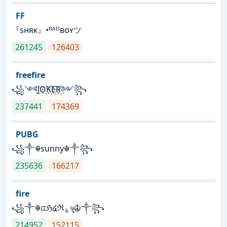
FF
『sʜʀᴋ』•ᴮᴬᴰʙᴏʏツ
261245
126403
freefire
꧁༺J꙰O꙰K꙰E꙰R꙰༻꧂
237441
174369
PUBG
꧁༒☬sunny☬༒꧂
235636
166217
fire
꧁༒☬ᤂℌ໔ℜ؏ৡ☬༒꧂
214952
152115