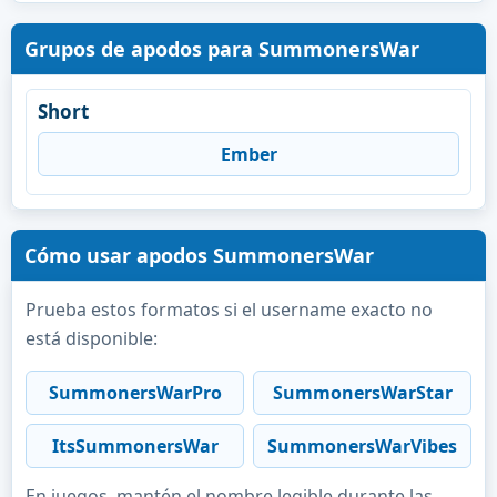
Grupos de apodos para SummonersWar
Short
Ember
Cómo usar apodos SummonersWar
Prueba estos formatos si el username exacto no
está disponible:
SummonersWarPro
SummonersWarStar
ItsSummonersWar
SummonersWarVibes
En juegos, mantén el nombre legible durante las