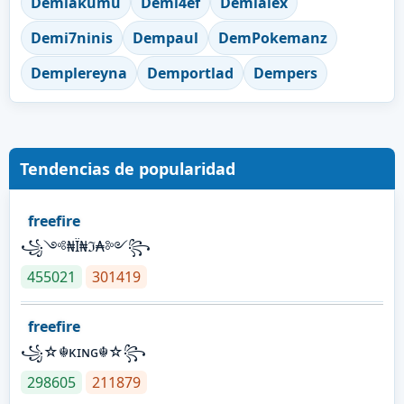
Demiakumu
Demi4ef
Demialex
Demi7ninis
Dempaul
DemPokemanz
Demplereyna
Demportlad
Dempers
Tendencias de popularidad
freefire
꧁༺₦Ї₦ℑ₳༻꧂
455021
301419
freefire
꧁☆☬κɪɴɢ☬☆꧂
298605
211879