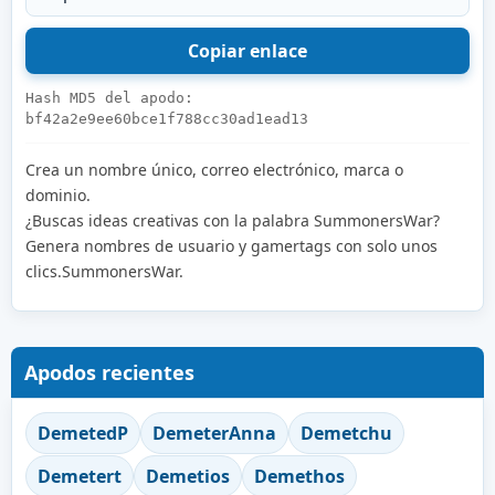
Hash MD5 del apodo:
bf42a2e9ee60bce1f788cc30ad1ead13
Crea un nombre único, correo electrónico, marca o
dominio.
¿Buscas ideas creativas con la palabra SummonersWar?
Genera nombres de usuario y gamertags con solo unos
clics.SummonersWar.
Apodos recientes
DemetedP
DemeterAnna
Demetchu
Demetert
Demetios
Demethos