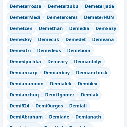
Demeterrossa
Demeterzuku
Demeterjade
DemeterMedi
Demeterceres
DemeterHUN
Demetcen
Demethan
Demedia
DemEazy
Demeckiy
Demecuk
Demedet
Demeana
Demeatri
Demedeus
Demebom
Demedjuchka
Demeary
Demianbilyi
Demiancarp
Demianboy
Demianchuck
Demianamoon
Demialek
Demi4ev
Demianchuq
Demi1gomez
Demiak
Demi624
Demi0urgos
Demiall
DemiAbraham
Demiade
Demianath