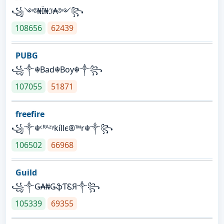
꧁༺₦Ї₦ℑ₳༻꧂
108656
62439
PUBG
꧁༒☬Bad☬Boy☬༒꧂
107055
51871
freefire
꧁༒☬ᶜᴿᴬᶻᵞkíllє®™r☬༒꧂
106502
66968
Guild
꧁༒Ǥ₳₦ǤֆƬᏋЯ༒꧂
105339
69355