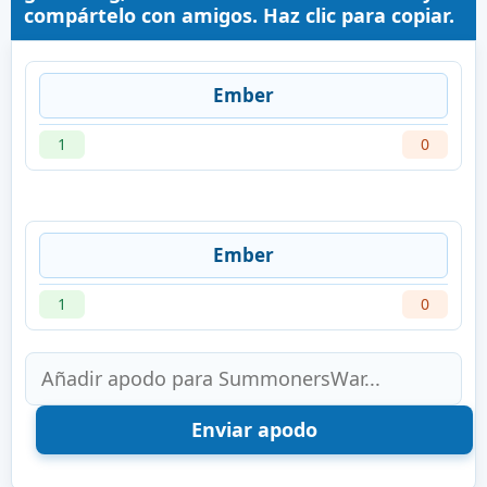
compártelo con amigos. Haz clic para copiar.
Ember
1
0
Ember
1
0