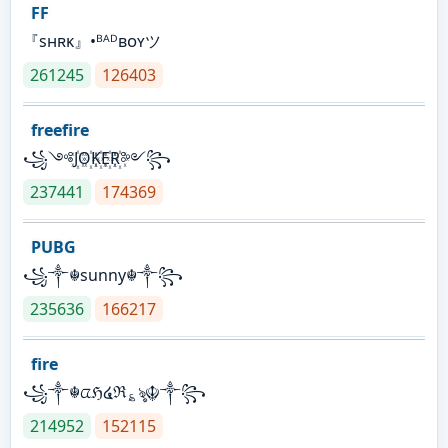
FF
『sʜʀᴋ』•ᴮᴬᴰʙᴏʏツ
261245
126403
freefire
꧁༺J꙰O꙰K꙰E꙰R꙰༻꧂
237441
174369
PUBG
꧁༒☬sunny☬༒꧂
235636
166217
fire
꧁༒☬ᤂℌ໔ℜ؏ৡ☬༒꧂
214952
152115