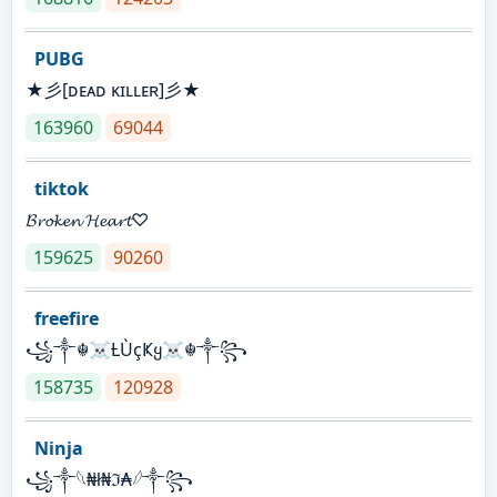
PUBG
★彡[ᴅᴇᴀᴅ ᴋɪʟʟᴇʀ]彡★
163960
69044
tiktok
𝓑𝓻𝓸𝓴𝓮𝓷 𝓗𝓮𝓪𝓻𝓽♡
159625
90260
freefire
꧁༒☬☠Ƚ︎ÙçҜყ☠︎☬༒꧂
158735
120928
Ninja
꧁⁣༒𓆩₦ł₦ℑ₳𓆪༒꧂