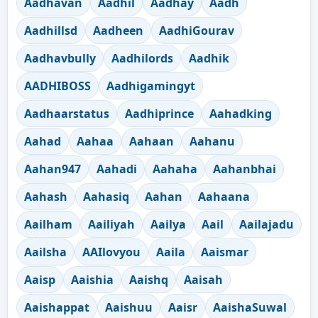
Aadhavan
Aadhil
Aadhay
Aadh
Aadhillsd
Aadheen
AadhiGourav
Aadhavbully
Aadhilords
Aadhik
AADHIBOSS
Aadhigamingyt
Aadhaarstatus
Aadhiprince
Aahadking
Aahad
Aahaa
Aahaan
Aahanu
Aahan947
Aahadi
Aahaha
Aahanbhai
Aahash
Aahasiq
Aahan
Aahaana
Aailham
Aailiyah
Aailya
Aail
Aailajadu
Aailsha
AAIlovyou
Aaila
Aaismar
Aaisp
Aaishia
Aaishq
Aaisah
Aaishappat
Aaishuu
Aaisr
AaishaSuwal