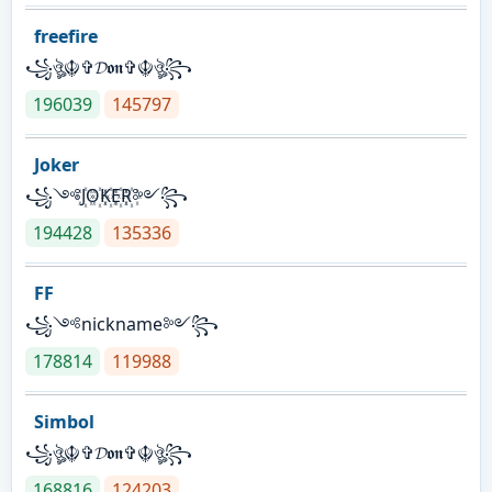
freefire
꧁ঔৣ☬✞𝓓𝖔𝖓✞☬ঔৣ꧂
196039
145797
Joker
꧁༺J꙰O꙰K꙰E꙰R꙰༻꧂
194428
135336
FF
꧁༺nickname༻꧂
178814
119988
Simbol
꧁ঔৣ☬✞𝓓𝖔𝖓✞☬ঔৣ꧂
168816
124203