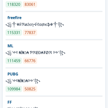
118320
83061
freefire
꧁༒☬₣ℜøźєη•₣ℓα₥єֆ☬༒꧂
115331
77837
ML
꧁༺ ₦Ї₦ℑ₳ ƤℜɆĐ₳₮Øℜ ༻꧂
111459
66776
PUBG
꧁༺₦Ї₦ℑ₳༻꧂
109984
50825
FF