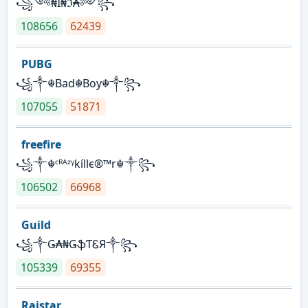
꧁༺₦Ї₦ℑ₳༻꧂
108656
62439
PUBG
꧁༒☬Bad☬Boy☬༒꧂
107055
51871
freefire
꧁༒☬ᶜᴿᴬᶻᵞkíllє®™r☬༒꧂
106502
66968
Guild
꧁༒Ǥ₳₦ǤֆƬᏋЯ༒꧂
105339
69355
Raistar