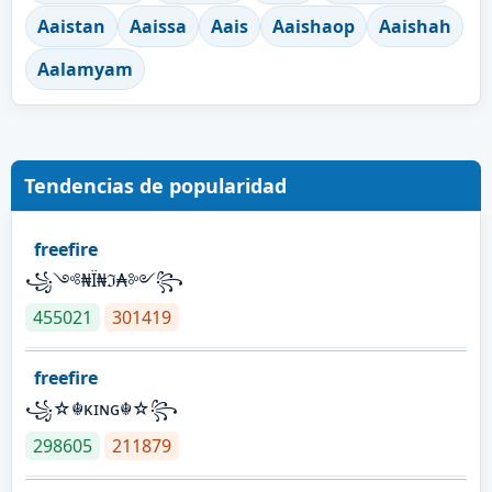
Aaistan
Aaissa
Aais
Aaishaop
Aaishah
Aalamyam
Tendencias de popularidad
freefire
꧁༺₦Ї₦ℑ₳༻꧂
455021
301419
freefire
꧁☆☬κɪɴɢ☬☆꧂
298605
211879