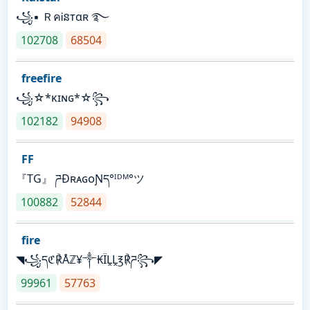
꧁▪ ＲคᎥនтαʀ ࿐
102708
68504
freefire
꧁☆*κɪɴɢ*☆꧂
102182
94908
FF
『TG』 ཌĐʀᴀɢᴏƝད°ᴵᴰᴹ°ツ
100882
52844
fire
◥꧁དℭ℟Åℤ¥༒₭ÏḼḼ℥℟ཌ꧂◤
99961
57763